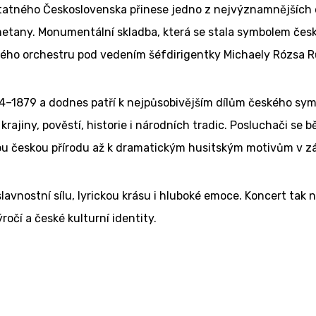
tatného Československa přinese jedno z nejvýznamnějších d
tany. Monumentální skladba, která se stala symbolem české
ého orchestru pod vedením šéfdirigentky Michaely Rózsa R
74–1879 a dodnes patří k nejpůsobivějším dílům českého sy
rajiny, pověstí, historie i národních tradic. Posluchači se
kou českou přírodu až k dramatickým husitským motivům v z
avnostní sílu, lyrickou krásu i hluboké emoce. Koncert tak
ročí a české kulturní identity.