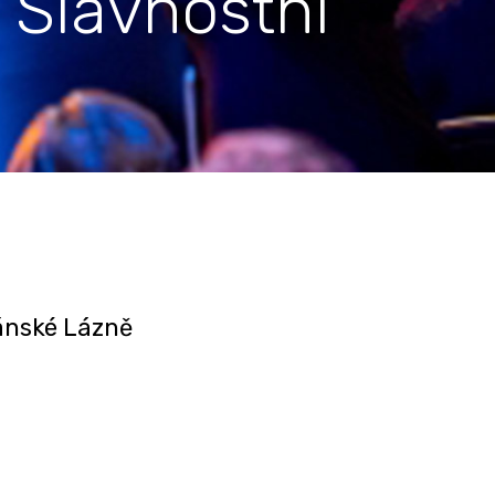
 Slavnostní
ánské Lázně