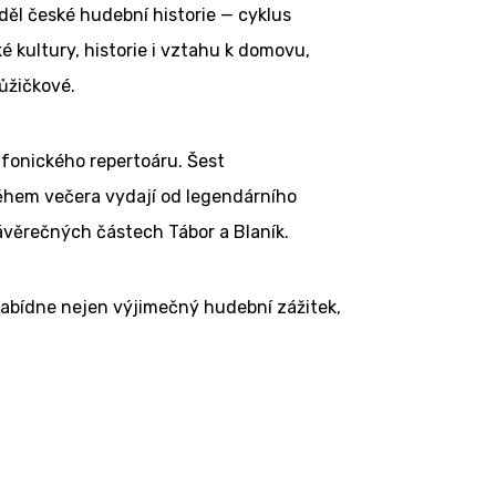
ěl české hudební historie — cyklus
 kultury, historie i vztahu k domovu,
ůžičkové.
mfonického repertoáru. Šest
 během večera vydají od legendárního
ávěrečných částech Tábor a Blaník.
 nabídne nejen výjimečný hudební zážitek,