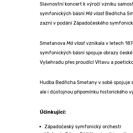
Slavnostní koncert k výročí vzniku samos
symfonických básní
Má vlast
Bedřicha Sme
zazní v podání Západočeského symfonick
Smetanova
Má vlast
vznikala v letech 18
symfonických básní spojuje obrazy české k
Vyšehradu přes proudící Vltavu a poetic
Hudba Bedřicha Smetany v sobě spojuje sl
ale i důstojnou připomínku historického vý
Účinkující:
Západočeský symfonický orchestr