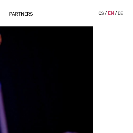
EN
CS
/
/
DE
PARTNERS